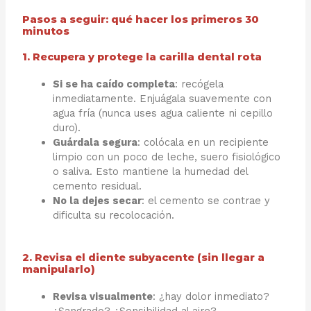
Pasos a seguir: qué hacer los primeros 30
minutos
1. Recupera y protege la carilla dental rota
Si se ha caído completa
: recógela
inmediatamente. Enjuágala suavemente con
agua fría (nunca uses agua caliente ni cepillo
duro).
Guárdala segura
: colócala en un recipiente
limpio con un poco de leche, suero fisiológico
o saliva. Esto mantiene la humedad del
cemento residual.
No la dejes secar
: el cemento se contrae y
dificulta su recolocación.
2. Revisa el diente subyacente (sin llegar a
manipularlo)
Revisa visualmente
: ¿hay dolor inmediato?
¿Sangrado? ¿Sensibilidad al aire?