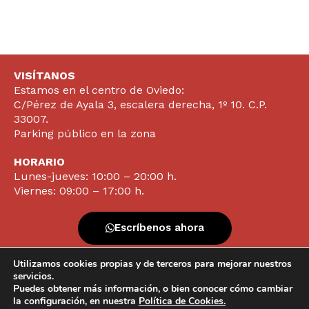
VISÍTANOS
Estamos en el centro de Oviedo:
C/Pérez de Ayala 3, escalera derecha, 1º 10. C.P.
33007.
Parking público en la zona
HORARIO
Lunes-jueves: 10:00 – 20:00 h.
Viernes: 09:00 – 17:00 h.
Escríbenos ahora
Utilizamos cookies propias y de terceros para mejorar nuestros
Contacta ya
servicios.
Puedes obtener más información, o bien conocer cómo cambiar
la configuración, en nuestra
Política de Cookies.