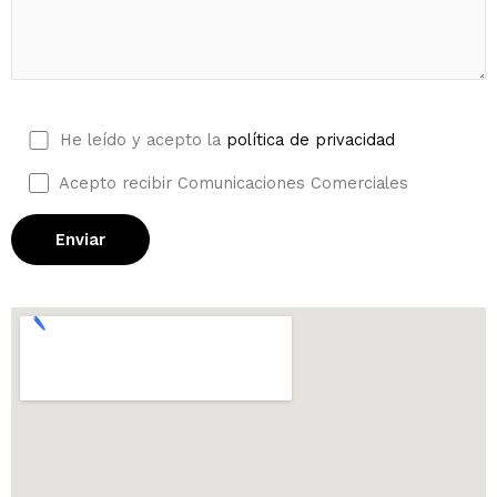
Por favor, deja este campo vacío.
He leído y acepto la
política de privacidad
Acepto recibir Comunicaciones Comerciales