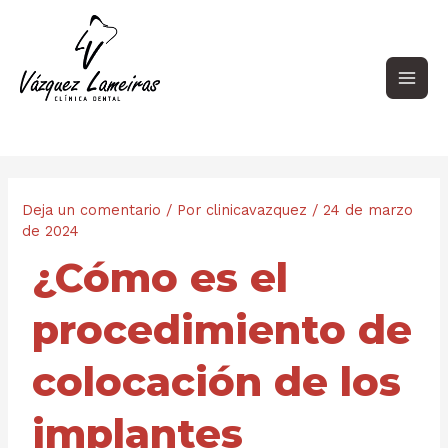
Ir
Navegación
Main
al
de
contenido
entradas
Men
Deja un comentario
/ Por
clinicavazquez
/
24 de marzo
de 2024
¿Cómo es el
procedimiento de
colocación de los
implantes