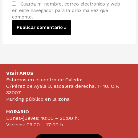
Guarda mi nombre, correo electrónico y web
en este navegador para la próxima vez que
comente.
VISÍTANOS
Estamos en el centro de Oviedo:
C/Pérez de Ayala 3, escalera derecha, 1º 10. C.P.
33007.
Parking público en la zona
HORARIO
Lunes-jueves: 10:00 – 20:00 h.
Viernes: 09:00 – 17:00 h.