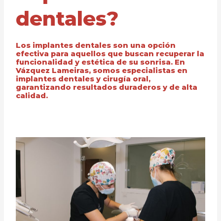
dentales?
Los implantes dentales son una opción
efectiva para aquellos que buscan recuperar la
funcionalidad y estética de su sonrisa. En
Vázquez Lameiras, somos especialistas en
implantes dentales y cirugía oral,
garantizando resultados duraderos y de alta
calidad.