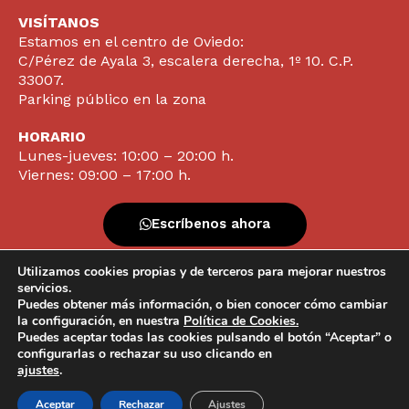
VISÍTANOS
Estamos en el centro de Oviedo:
C/Pérez de Ayala 3, escalera derecha, 1º 10. C.P.
33007.
Parking público en la zona
HORARIO
Lunes-jueves: 10:00 – 20:00 h.
Viernes: 09:00 – 17:00 h.
Escríbenos ahora
Utilizamos cookies propias y de terceros para mejorar nuestros
Contacta ya
servicios.
Puedes obtener más información, o bien conocer cómo cambiar
la configuración, en nuestra
Política de Cookies.
Puedes aceptar todas las cookies pulsando el botón “Aceptar” o
configurarlas o rechazar su uso clicando en
info@clinicavazquezlameiras.com |
Protección de datos |
ajustes
.
Política de Cookies |
Powered by
Pixel&Net
N° Registro Sanitario: C.2.5.1/37
Aceptar
Rechazar
Ajustes