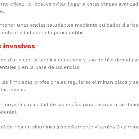
to eficaz, lo ideal es evitar llegar a estas etapas avanz
e.
tener unas encías saludables mediante cuidados diarios y 
 enfermedad como la periodontitis.
s invasivos
ado diario con la técnica adecuada y uso de hilo dental pa
ntales y en la base de las encías.
las limpiezas profesionales regulares eliminan placa y sar
las encías.
inuye la capacidad de las encías para recuperarse de inf
odontal.
dieta rica en vitaminas (especialmente vitamina C) y miner