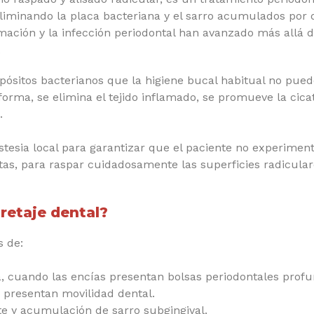
 eliminando la placa bacteriana y el sarro acumulados por d
mación y la infección periodontal han avanzado más allá d
.
depósitos bacterianos que la higiene bucal habitual no pue
orma, se elimina el tejido inflamado, se promueve la cicat
.
tesia local para garantizar que el paciente no experimente
as, para raspar cuidadosamente las superficies radiculares
retaje dental?
s de:
, cuando las encías presentan bolsas periodontales profu
 presentan movilidad dental.
te y acumulación de sarro subgingival.