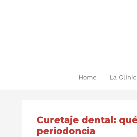
Ir
Navegación
al
de
contenido
entradas
Home
La Clíni
Curetaje dental: qué
periodoncia