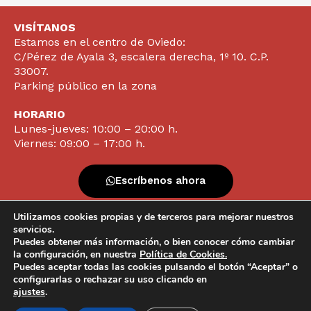
VISÍTANOS
Estamos en el centro de Oviedo:
C/Pérez de Ayala 3, escalera derecha, 1º 10. C.P.
33007.
Parking público en la zona
HORARIO
Lunes-jueves: 10:00 – 20:00 h.
Viernes: 09:00 – 17:00 h.
Escríbenos ahora
Utilizamos cookies propias y de terceros para mejorar nuestros
Contacta ya
servicios.
Puedes obtener más información, o bien conocer cómo cambiar
la configuración, en nuestra
Política de Cookies.
Puedes aceptar todas las cookies pulsando el botón “Aceptar” o
configurarlas o rechazar su uso clicando en
info@clinicavazquezlameiras.com |
Protección de datos |
ajustes
.
Política de Cookies |
Powered by
Pixel&Net