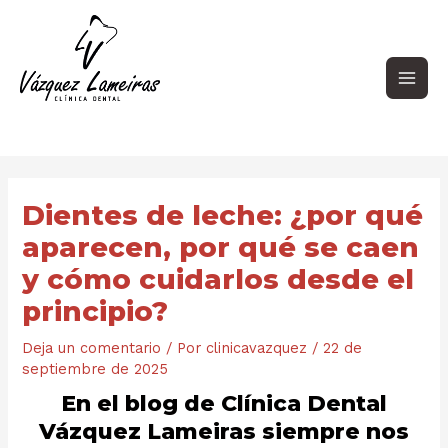
Ir
Navegación
Main
al
de
contenido
entradas
Men
Dientes de leche: ¿por qué
aparecen, por qué se caen
y cómo cuidarlos desde el
principio?
Deja un comentario
/ Por
clinicavazquez
/
22 de
septiembre de 2025
En el blog de Clínica Dental
Vázquez Lameiras siempre nos