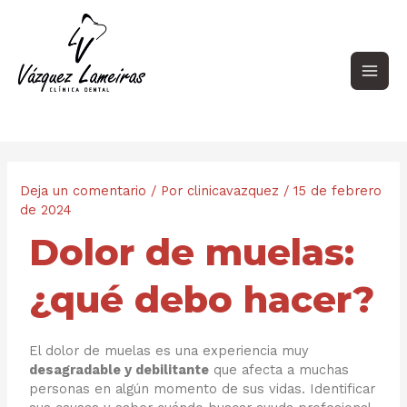
Ir
Navegación
Main
al
de
contenido
entradas
Men
Deja un comentario
/ Por
clinicavazquez
/
15 de febrero
de 2024
Dolor de muelas:
¿qué debo hacer?
El dolor de muelas es una experiencia muy
desagradable y debilitante
que afecta a muchas
personas en algún momento de sus vidas. Identificar