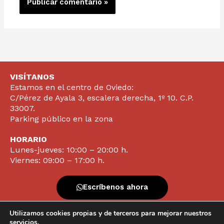
VISÍTANOS
Estamos en el centro de Oviedo:
C/Pérez de Ayala 3, escalera derecha, 1º 10. C.P.
33007.
Parking público en la zona
HORARIO
Lunes-jueves: 10:00 – 20:00 h.
Viernes: 09:00 – 17:00 h.
Escríbenos ahora
Utilizamos cookies propias y de terceros para mejorar nuestros
Contacta ya
servicios.