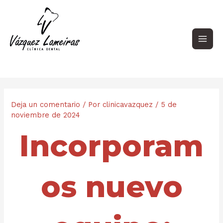
Ir
Navegación
Main
al
de
contenido
entradas
Men
Deja un comentario
/ Por
clinicavazquez
/
5 de
noviembre de 2024
Incorporam
os nuevo