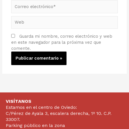
Correo
electrónico*
Web
Guarda mi nombre, correo electrónico y web
en este navegador para la próxima vez que
comente.
VISÍTANOS
Estamos en el centro de Oviedo:
C/Pérez de Ayala 3, escalera derecha, 1º 10. C.P.
33007.
Parking público en la zona