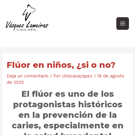
Ir
Navegación
Main
al
de
contenido
entradas
Men
Flúor en niños, ¿si o no?
Deja un comentario
/ Por
clinicavazquez
/
19 de agosto
de 2025
El flúor es uno de los
protagonistas históricos
en la prevención de la
caries, especialmente en