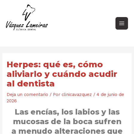
Ir
Navegación
Main
al
de
contenido
entradas
Men
Herpes: qué es, cómo
aliviarlo y cuándo acudir
al dentista
Deja un comentario
/ Por
clinicavazquez
/
4 de junio de
2026
Las encías, los labios y las
mucosas de la boca sufren
a menudo alteraciones que