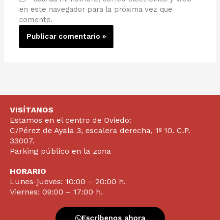
en este navegador para la próxima vez que
comente.
VISÍTANOS
Estamos en el centro de Oviedo:
C/Pérez de Ayala 3, escalera derecha, 1º 10. C.P.
33007.
Parking público en la zona
HORARIO
Lunes-jueves: 10:00 – 20:00 h.
Viernes: 09:00 – 17:00 h.
Escríbenos ahora