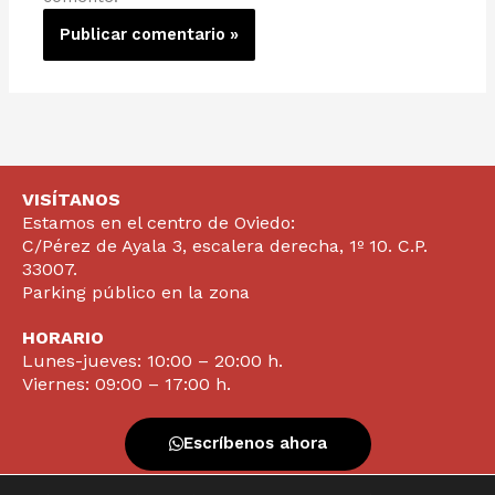
VISÍTANOS
Estamos en el centro de Oviedo:
C/Pérez de Ayala 3, escalera derecha, 1º 10. C.P.
33007.
Parking público en la zona
HORARIO
Lunes-jueves: 10:00 – 20:00 h.
Viernes: 09:00 – 17:00 h.
Escríbenos ahora