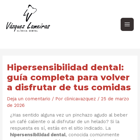
Ir
Navegación
Main
al
de
contenido
entradas
Men
Hipersensibilidad dental:
guía completa para volver
a disfrutar de tus comidas
Deja un comentario
/ Por
clinicavazquez
/
25 de marzo
de 2026
¿Has sentido alguna vez un pinchazo agudo al beber
un café caliente o al disfrutar de un helado? Si la
respuesta es sí, estás en el sitio indicado. La
hipersensibilidad dental
, conocida comúnmente