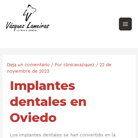
Ir
Navegación
Main
al
de
contenido
entradas
Men
Deja un comentario
/ Por
clinicavazquez
/
22 de
noviembre de 2023
Implantes
dentales en
Oviedo
Los implantes dentales se han convertido en la