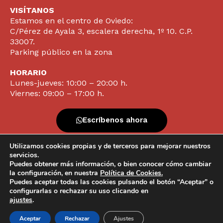
VISÍTANOS
Estamos en el centro de Oviedo:
C/Pérez de Ayala 3, escalera derecha, 1º 10. C.P.
33007.
Parking público en la zona
HORARIO
Lunes-jueves: 10:00 – 20:00 h.
Viernes: 09:00 – 17:00 h.
Escríbenos ahora
Utilizamos cookies propias y de terceros para mejorar nuestros
Contacta ya
servicios.
Puedes obtener más información, o bien conocer cómo cambiar
la configuración, en nuestra
Política de Cookies.
Puedes aceptar todas las cookies pulsando el botón “Aceptar” o
configurarlas o rechazar su uso clicando en
info@clinicavazquezlameiras.com |
Protección de datos |
ajustes
.
Política de Cookies |
Powered by
Pixel&Net
N° Registro Sanitario: C.2.5.1/37
Aceptar
Rechazar
Ajustes