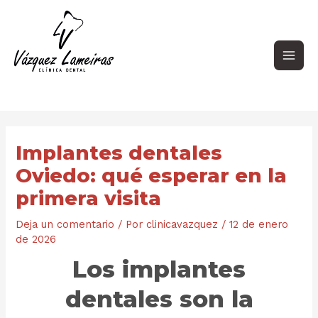
Ir
Navegación
Main
al
de
contenido
entradas
Men
Implantes dentales
Oviedo: qué esperar en la
primera visita
Deja un comentario
/ Por
clinicavazquez
/
12 de enero
de 2026
Los implantes
dentales son la