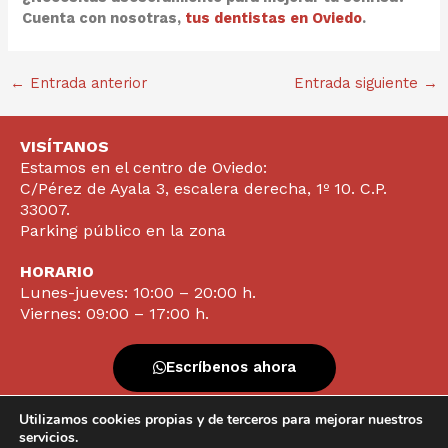
Cuenta con nosotras,
tus dentistas en Oviedo
.
←
Entrada anterior
Entrada siguiente
→
VISÍTANOS
Estamos en el centro de Oviedo:
C/Pérez de Ayala 3, escalera derecha, 1º 10. C.P.
33007.
Parking público en la zona
HORARIO
Lunes-jueves: 10:00 – 20:00 h.
Viernes: 09:00 – 17:00 h.
Escríbenos ahora
Utilizamos cookies propias y de terceros para mejorar nuestros
Contacta ya
servicios.