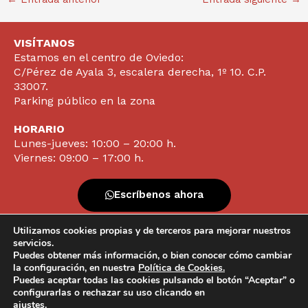
VISÍTANOS
Estamos en el centro de Oviedo:
C/Pérez de Ayala 3, escalera derecha, 1º 10. C.P.
33007.
Parking público en la zona
HORARIO
Lunes-jueves: 10:00 – 20:00 h.
Viernes: 09:00 – 17:00 h.
Escríbenos ahora
Utilizamos cookies propias y de terceros para mejorar nuestros
Contacta ya
servicios.
Puedes obtener más información, o bien conocer cómo cambiar
la configuración, en nuestra
Política de Cookies.
Puedes aceptar todas las cookies pulsando el botón “Aceptar” o
configurarlas o rechazar su uso clicando en
info@clinicavazquezlameiras.com |
Protección de datos |
ajustes
.