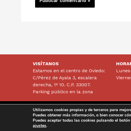
VISÍTANOS
HORA
Estamos en el centro de Oviedo:
Lunes-
C/Pérez de Ayala 3, escalera
Vierne
derecha, 1º 10. C.P. 33007.
Parking público en la zona
Utilizamos cookies propias y de terceros para mejora
info@clinicavazq
Puedes obtener más información, o bien conocer có
Puedes aceptar todas las cookies pulsando el botón 
ajustes
.