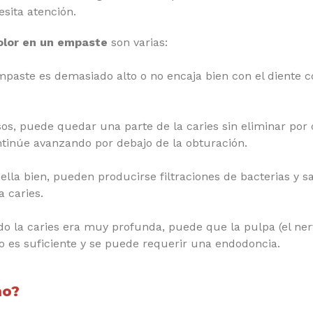
sita atención.
olor en un empaste
son varias:
empaste es demasiado alto o no encaja bien con el diente c
sos, puede quedar una parte de la caries sin eliminar por
ntinúe avanzando por debajo de la obturación.
ella bien, pueden producirse filtraciones de bacterias y sal
a caries.
do la caries era muy profunda, puede que la pulpa (el ner
o es suficiente y se puede requerir una endodoncia.
ho?