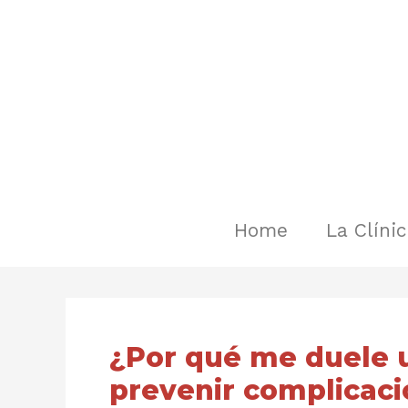
Ir
Navegación
al
de
contenido
entradas
Home
La Clíni
¿Por qué me duele 
prevenir complicac