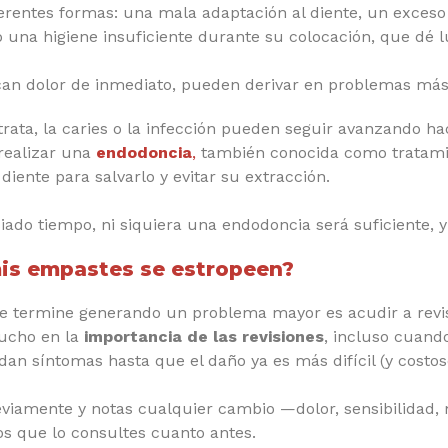
erentes formas: una mala adaptación al diente, un exceso
o una higiene insuficiente durante su colocación, que dé lu
an dolor de inmediato, pueden derivar en problemas más s
rata, la caries o la infección pueden seguir avanzando hacia
 realizar una
endodoncia
,
también conocida como tratami
l diente para salvarlo y evitar su extracción.
iado tiempo, ni siquiera una endodoncia será suficiente, y
is empastes se estropeen?
e termine generando un problema mayor es acudir a revis
mucho en la
importancia de las revisiones
, incluso cuand
an síntomas hasta que el daño ya es más difícil (y costos
viamente y notas cualquier cambio —dolor, sensibilidad, m
 que lo consultes cuanto antes.