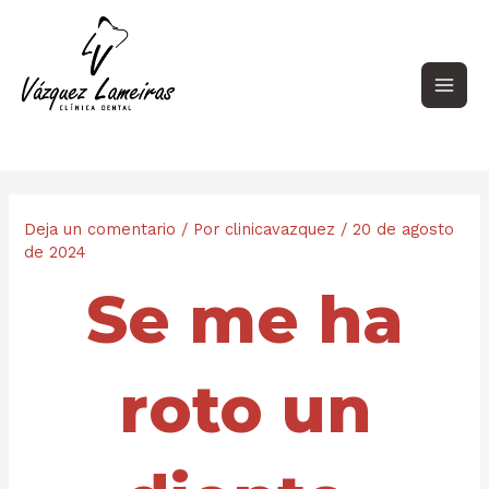
Ir
Navegación
Main
al
de
contenido
entradas
Men
Deja un comentario
/ Por
clinicavazquez
/
20 de agosto
de 2024
Se me ha
roto un