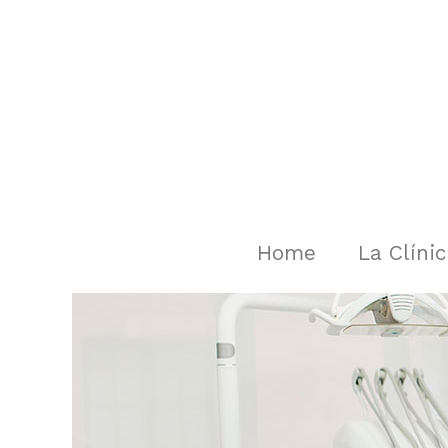
Ir
al
contenido
Home
La Clíni