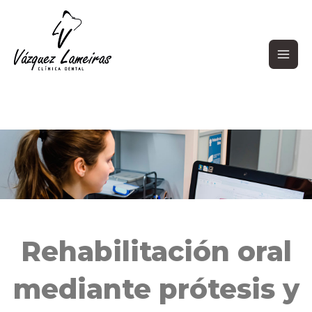
Ir
Main
al
contenido
Men
Rehabilitación oral
mediante prótesis y